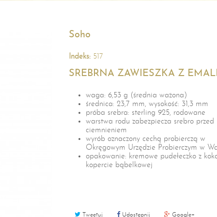
Soho
Indeks:
517
SREBRNA ZAWIESZKA Z EMAL
waga: 6,53 g (średnia ważona)
średnica: 23,7 mm, wysokość: 31,3 mm
próba srebra: sterling 925, rodowane
warstwa rodu zabezpiecza srebro przed
ciemnieniem
wyrób oznaczony cechą probierczą w
Okręgowym Urzędzie Probierczym w Wa
opakowanie: kremowe pudełeczko z kok
kopercie bąbelkowej
Tweetuj
Udostępnij
Google+