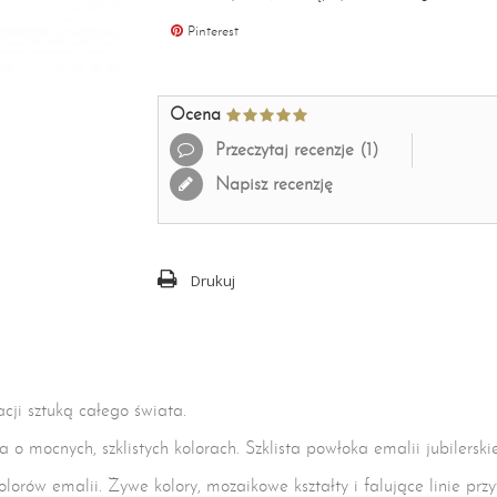
Pinterest
Ocena
Przeczytaj recenzje (
1
)
Napisz recenzję
Drukuj
acji sztuką całego świata.
o mocnych, szklistych kolorach. Szklista powłoka emalii jubilerskie
kolorów emalii. Żywe kolory, mozaikowe kształty i falujące linie p