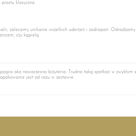
 prostu klasyczne.
malii, zalecamy unikanie wszelkich uderzeń i zadrapań. Odradzamy
znicem, czy kąpielą.
ągająca oko nowoczesna biżuteria. Trudno taką spotkać w zwykłym
 opakowanie jest od razu w zestawie.