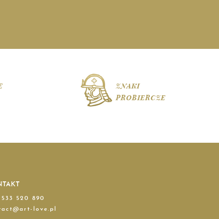
E
ZNAKI
PROBIERCZE
NTAKT
 533 520 890
tact@art-love.pl