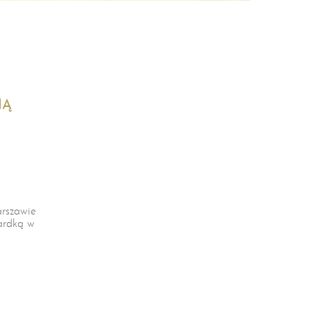
IĄ
rszawie
ardką w