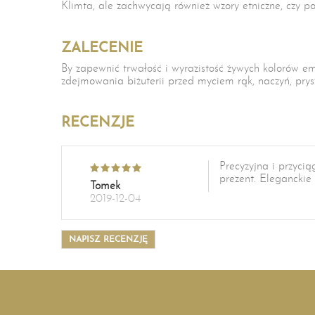
Klimta,
ale zachwycają również wzory etniczne, czy po
ZALECENIE
By zapewnić trwałość i wyrazistość żywych kolorów e
zdejmowania biżuterii przed myciem rąk, naczyń, prys
RECENZJE
Precyzyjna i przyci
prezent. Eleganckie
Tomek
2019-12-04
NAPISZ RECENZJĘ