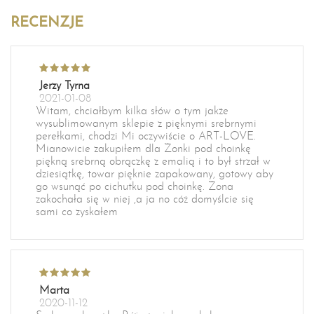
RECENZJE
Jerzy Tyrna
2021-01-08
Witam, chciałbym kilka słów o tym jakże
wysublimowanym sklepie z pięknymi srebrnymi
perełkami, chodzi Mi oczywiście o ART-LOVE.
Mianowicie zakupiłem dla Żonki pod choinkę
piękną srebrną obrączkę z emalią i to był strzał w
dziesiątkę, towar pięknie zapakowany, gotowy aby
go wsunąć po cichutku pod choinkę. Żona
zakochała się w niej ,a ja no cóż domyślcie się
sami co zyskałem
Marta
2020-11-12