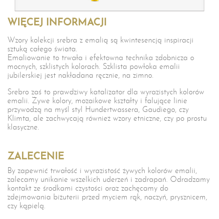
WIĘCEJ INFORMACJI
Wzory kolekcji srebra z emalią są kwintesencją inspiracji
sztuką całego świata.
Emaliowanie to trwała i efektowna technika zdobnicza o
mocnych, szklistych kolorach. Szklista powłoka emalii
jubilerskiej jest nakładana ręcznie, na zimno.
Srebro zaś to prawdziwy katalizator dla wyrazistych kolorów
emalii. Żywe kolory, mozaikowe kształty i falujące linie
przywodzą na myśl styl Hundertwassera, Gaudiego, czy
Klimta,
ale zachwycają również wzory etniczne, czy po prostu
klasyczne.
ZALECENIE
By zapewnić trwałość i wyrazistość żywych kolorów emalii,
zalecamy unikanie wszelkich uderzeń i zadrapań. Odradzamy
kontakt ze środkami czystości oraz zachęcamy do
zdejmowania biżuterii przed myciem rąk, naczyń, prysznicem,
czy kąpielą.