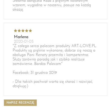
Srebrna obrączka Róża z pięknym kolorowym
wzorem, wygodna w noszeniu, pasuje na każdą
okazję.
Marlena
2020-01-05
"Z całego serca polecam produkty ART-LOVE.PL
Produkty są pięknie wykonane, dobrze się noszą a
obsługa Pani Renaty przemiła i kompetentna.
Służy zarówno poradą jak i szybko realizuje
zamówienie. Bardzo Polecam"
Facebook: 31 grudnia 2019
- Dla takich pochwał warto się starać i rozwijać,
dziękuję:)
NAPISZ RECENZJĘ