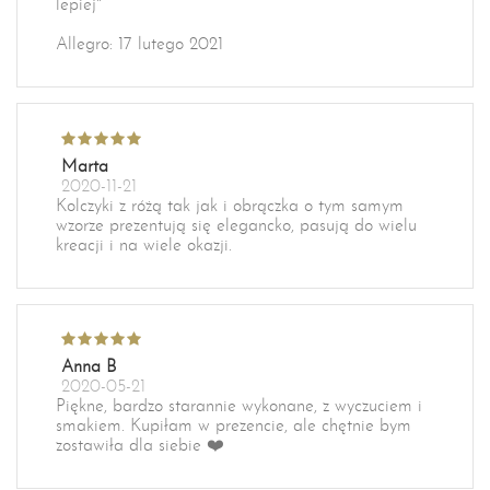
lepiej"
Allegro: 17 lutego 2021
Marta
2020-11-21
Kolczyki z różą tak jak i obrączka o tym samym
wzorze prezentują się elegancko, pasują do wielu
kreacji i na wiele okazji.
Anna B
2020-05-21
Piękne, bardzo starannie wykonane, z wyczuciem i
smakiem. Kupiłam w prezencie, ale chętnie bym
zostawiła dla siebie ❤️