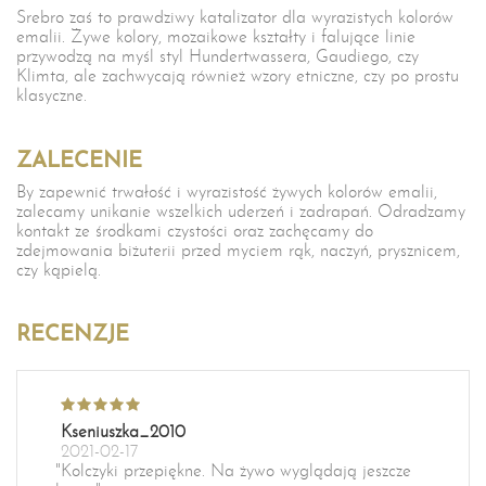
Srebro zaś to prawdziwy katalizator dla wyrazistych kolorów
emalii. Żywe kolory, mozaikowe kształty i falujące linie
przywodzą na myśl styl Hundertwassera, Gaudiego, czy
Klimta,
ale zachwycają również wzory etniczne, czy po prostu
klasyczne.
ZALECENIE
By zapewnić trwałość i wyrazistość żywych kolorów emalii,
zalecamy unikanie wszelkich uderzeń i zadrapań. Odradzamy
kontakt ze środkami czystości oraz zachęcamy do
zdejmowania biżuterii przed myciem rąk, naczyń, prysznicem,
czy kąpielą.
RECENZJE
Kseniuszka_2010
2021-02-17
"Kolczyki przepiękne. Na żywo wyglądają jeszcze