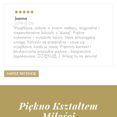
Joanna
2019-12-06
Wyjątkowe, jedyne w swoim rodzaju, oryginalne i
niepowtarzalne kolczyki z "duszą". Piękne
wykonanie i wyraziste kolory, które przyciągają
uwagę. Kolczyki są przepiękne i czuję się
wyjątkowo, kiedy je noszę. Przemiły kontakt i
błyskawiczna przesyłka pięknie i bezpiecznie
zapakowana. DZIĘKUJĘ :) Wrócę tu na pewno!
NAPISZ RECENZJĘ
Piękno Kształtem
Miłości