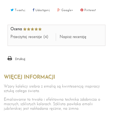
Tweetuj
Udostępnij
Google+
Pinterest
Ocena
Przeczytaj recenzje (
4
)
Napisz recenzję
Drukuj
WIĘCEJ INFORMACJI
Wzory kolekcji srebra z emalią są kwintesencją inspiracji
sztuką całego świata.
Emaliowanie to trwała i efektowna technika zdobnicza o
mocnych, szklistych kolorach. Szklista powłoka emalii
jubilerskiej jest nakładana ręcznie, na zimno.